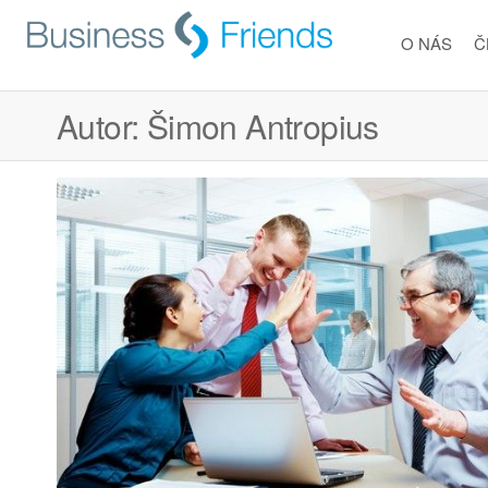
Skip
Business
to
Business
O NÁS
Č
the
Friends
Friends
content
Autor:
Šimon Antropius