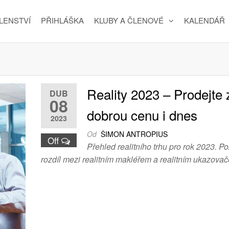
LENSTVÍ
PŘIHLÁŠKA
KLUBY A ČLENOVÉ
KALENDÁŘ
Reality 2023 – Prodejte 
DUB
08
dobrou cenu i dnes
2023
Od
ŠIMON ANTROPIUS
Off
Přehled realitního trhu pro rok 2023. P
rozdíl mezi realitním makléřem a realitním ukazova