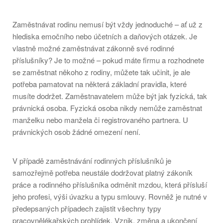
Zaměstnávat rodinu nemusí být vždy jednoduché – ať už z
hlediska emočního nebo účetních a daňových otázek. Je
vlastně možné zaměstnávat zákonně své rodinné
příslušníky? Je to možné – pokud máte firmu a rozhodnete
se zaměstnat někoho z rodiny, můžete tak učinit, je ale
potřeba pamatovat na některá základní pravidla, které
musíte dodržet. Zaměstnavatelem může být jak fyzická, tak
právnická osoba. Fyzická osoba nikdy nemůže zaměstnat
manželku nebo manžela či registrovaného partnera. U
právnických osob žádné omezení není.
V případě zaměstnávání rodinných příslušníků je
samozřejmě potřeba neustále dodržovat platný zákoník
práce a rodinného příslušníka odměnit mzdou, která přísluší
jeho profesi, výši úvazku a typu smlouvy. Rovněž je nutné v
předepsaných případech zajistit všechny typy
pracovnělékařských prohlídek. Vznik, změna a ukončení