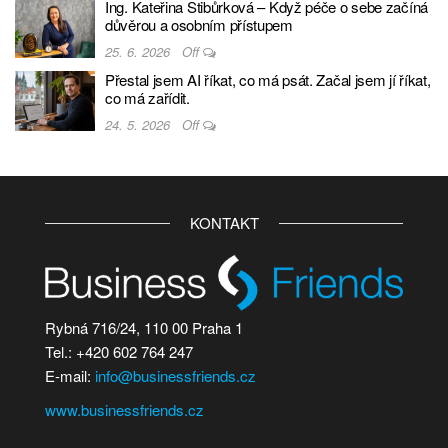
Ing. Kateřina Stibůrková – Když péče o sebe začíná
důvěrou a osobním přístupem
25. 6. 2026
Off
Přestal jsem AI říkat, co má psát. Začal jsem jí říkat,
co má zařídit.
24. 5. 2026
Off
KONTAKT
Rybná 716/24, 110 00 Praha 1
Tel.: +420 602 764 247
E-mail:
info@businessfriends.cz
www.businessfriends.cz