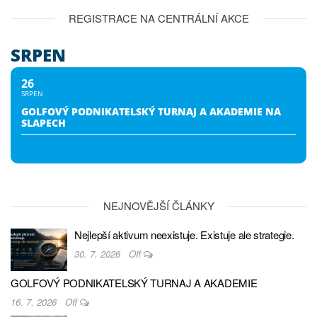
REGISTRACE NA CENTRÁLNÍ AKCE
SRPEN
26
SRPEN
GOLFOVÝ PODNIKATELSKÝ TURNAJ A AKADEMIE NA
SLAPECH
NEJNOVĚJŠÍ ČLÁNKY
Nejlepší aktivum neexistuje. Existuje ale strategie.
30. 7. 2026
Off
GOLFOVÝ PODNIKATELSKÝ TURNAJ A AKADEMIE
16. 7. 2026
Off