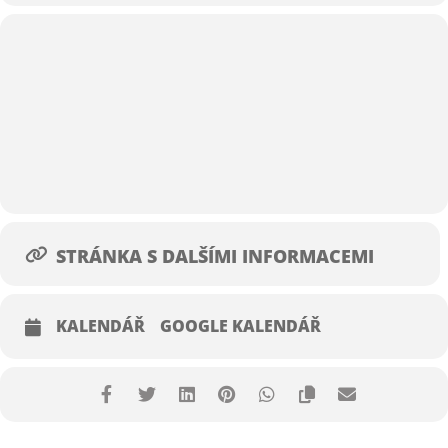
kterou vám platí je jediná správná.
*Jak na specifické klienty?
​Provedeme vás nejjednodušší typologií a vyzkoušíte si, jak málo stačí
ke změně chování ​klienta.
Naučíte se rychle rozpoznat, jakým jazykem hovoří protistrana a co
potřebuje slyšet k posílení důvěry.
Zvýšíte svoji úspěšnost v náběru i prodeji exkluzivně zastoupených
nemovitostí.
STRÁNKA S DALŠÍMI INFORMACEMI
Zdá se vám to na jeden den hodně?
My k tomu ještě přidáme fakt, že celý den proběhne v přírodě Českého
ráje mezi pískovcovými skalami.
KALENDÁŘ
GOOGLE KALENDÁŘ
Budou se o vás starat dva špičkoví lektoři, kteří vás doslova vytáhnou
ze zajetých kolejí.
A možná budete mít příležitost prodat nejlepší pozemek, jaký jste měli
kdy v nabídce.