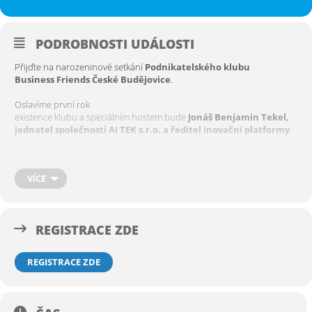
PODROBNOSTI UDÁLOSTI
Přijďte na narozeninové setkání
Podnikatelského klubu
Business Friends České Budějovice
.
Oslavíme první rok
existence klubu a speciálním hostem bude
Jonáš Benjamin Tekel,
jednatel společnosti AI TEK s.r.o. a ředitel inovační platformy
budejovice.ai
.
Jonáš se věnuje
strategickému zavádění nástrojů umělé inteligence do firemních
procesů,
VÍCE
vzdělávání a automatizace. Zaměřuje se na školení a konzultace
v oblasti nástrojů jako ChatGPT, Copilot, no-code AI platforem
a interních AI agentů.
REGISTRACE ZDE
DOZVÍTE SE:
možnost využití AI pro podnikatele
REGISTRACE ZDE
implementace automatických procesu
pomocí AI v praxi
trendy v AI