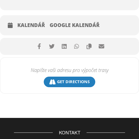
16:15
– 16:30 | Oslava výročí klubu
16:30
KALENDÁŘ
GOOGLE KALENDÁŘ
– 16:40 | Krátké představení každého účastníka
16:40
– 17:00 | Přednáška Jonáše Benjamina Tekela
17:00
– 17:15 | Přestávka – raut
17:15
– 18:00 | Strukturovaný networking ve skupinách
18:00
GET DIRECTIONS
– 18:30 | Závěr networkingu a slavnostní krájení dortu
18:30
|
Oficiální ukončení
setkání
KONTAKT