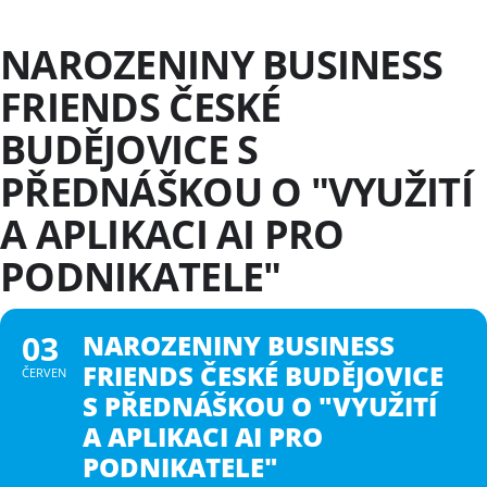
Skip
to
NAROZENINY BUSINESS
the
content
FRIENDS ČESKÉ
BUDĚJOVICE S
PŘEDNÁŠKOU O "VYUŽITÍ
A APLIKACI AI PRO
PODNIKATELE"
03
NAROZENINY BUSINESS
FRIENDS ČESKÉ BUDĚJOVICE
ČERVEN
S PŘEDNÁŠKOU O "VYUŽITÍ
A APLIKACI AI PRO
PODNIKATELE"