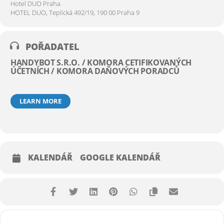
Hotel DUO Praha
pracují, na co je vhodné je použít a jak vám mohou ušetřit práci a náklady.
HOTEL DUO, Teplická 492/19, 190 00 Praha 9
POŘADATEL
HANDYBOT S.R.O. / KOMORA CETIFIKOVANÝCH
ÚČETNÍCH / KOMORA DAŇOVÝCH PORADCŮ
LEARN MORE
KALENDÁŘ
GOOGLE KALENDÁŘ