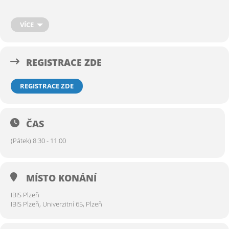
Kontakt:
Petr Škarecký,
manažer klubu, tel. 724 411 247,
VÍCE
skarecky@seznam.cz
REGISTRACE ZDE
REGISTRACE ZDE
ČAS
(Pátek) 8:30 - 11:00
MÍSTO KONÁNÍ
IBIS Plzeň
IBIS Plzeň, Univerzitní 65, Plzeň